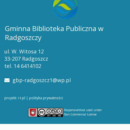
Gminna Biblioteka Publiczna w
Radgoszczy
ul. W. Witosa 12
33-207 Radgoszcz
tel. 14 6414102
gbp-radgoszcz1@wp.pl
projekt: i-t.pl
|
polityka prywatności
ResponsiveVoice
used under
Non-Commercial License