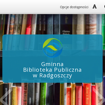
Włą
Opcje dostępności
Gminna
Biblioteka Publiczna
w Radgoszczy