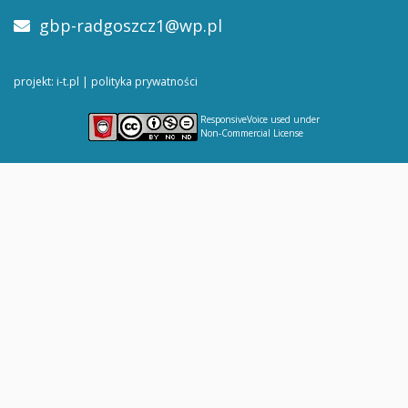
gbp-radgoszcz1@wp.pl
projekt: i-t.pl
|
polityka prywatności
ResponsiveVoice
used under
Non-Commercial License