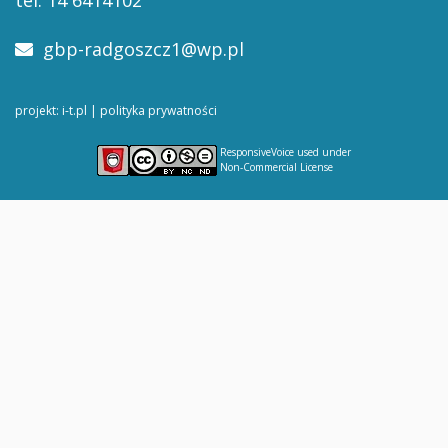
tel. 14 6414102
gbp-radgoszcz1@wp.pl
projekt: i-t.pl
|
polityka prywatności
ResponsiveVoice
used under
Non-Commercial License