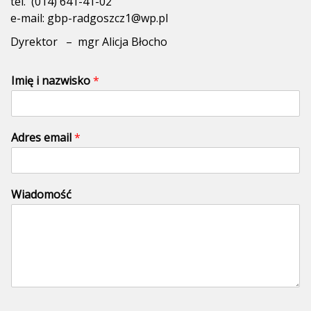
tel. (014) 641-41-02
e-mail: gbp-radgoszcz1@wp.pl
Dyrektor – mgr Alicja Błocho
Imię i nazwisko
*
Adres email
*
Wiadomość