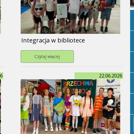
P
P
Integracja w bibliotece
P
ibliotece 2026
Przejdź do strony Integracja w bibliot
Czytaj więcej
26
22.06.2026
P
P
P