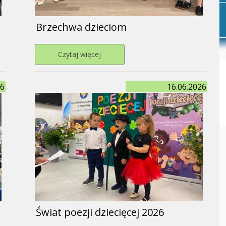
P
Brzechwa dzieciom
azji Dnia Matki i Ojca
Przejdź do strony Brzechwa dzieciom
Czytaj więcej
P
26
16.06.2026
Świat poezji dziecięcej 2026