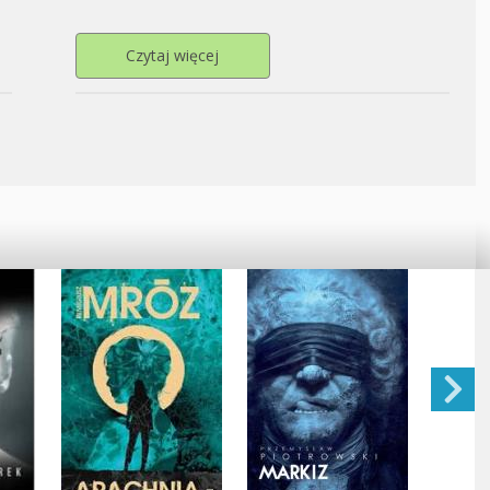
ie Bibliotecznych Warsztatów Teatralnych
Przejdź do strony Świat poezji dziecię
Czytaj więcej