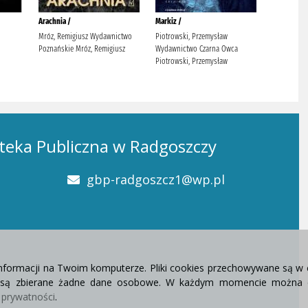
teka Publiczna w Radgoszczy
gbp-radgoszcz1@wp.pl
informacji na Twoim komputerze. Pliki cookies przechowywane są w 
e są zbierane żadne dane osobowe. W każdym momencie można d
e prywatności
.