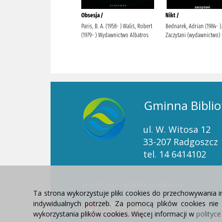
Gminna Biblio
ul. W. Witosa 12
33-207 Radgoszcz
tel. 14 6414102
projekt: i-t.pl
|
polityka prywatności
Ta strona wykorzystuje pliki cookies do przechowywania 
indywidualnych potrzeb. Za pomocą plików cookies ni
ResponsiveVoice
used under
wykorzystania plików cookies. Więcej informacji w
Non-Commercial License
polityc