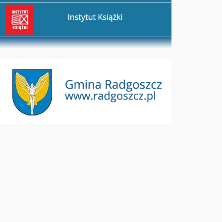
rzejdź na stronę Instytut Książki
rzejdź na stronę Gmina Radgoszcz