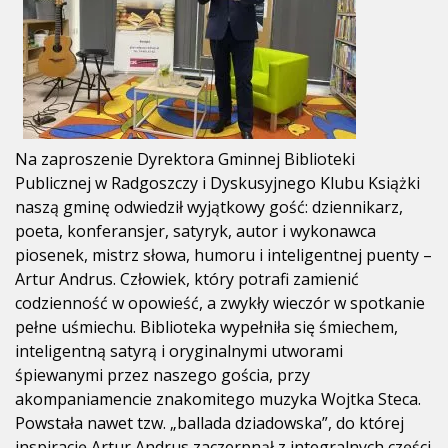
Na zaproszenie Dyrektora Gminnej Biblioteki
Publicznej w Radgoszczy i Dyskusyjnego Klubu Książki
naszą gminę odwiedził wyjątkowy gość: dziennikarz,
poeta, konferansjer, satyryk, autor i wykonawca
piosenek, mistrz słowa, humoru i inteligentnej puenty –
Artur Andrus. Człowiek, który potrafi zamienić
codzienność w opowieść, a zwykły wieczór w spotkanie
pełne uśmiechu. Biblioteka wypełniła się śmiechem,
inteligentną satyrą i oryginalnymi utworami
śpiewanymi przez naszego gościa, przy
akompaniamencie znakomitego muzyka Wojtka Steca.
Powstała nawet tzw. „ballada dziadowska”, do której
inspirację Artur Andrus zaczerpnął z integralnych części