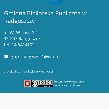
Gminna Biblioteka Publiczna w
Radgoszczy
ul. W. Witosa 12
33-207 Radgoszcz
tel. 14 6414102
gbp-radgoszcz1@wp.pl
projekt: i-t.pl
|
polityka prywatności
ResponsiveVoice
used under
Non-Commercial License