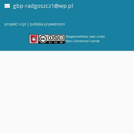
gbp-radgoszcz1@wp.pl
projekt: i-t.pl
|
polityka prywatności
ResponsiveVoice
used under
Non-Commercial License