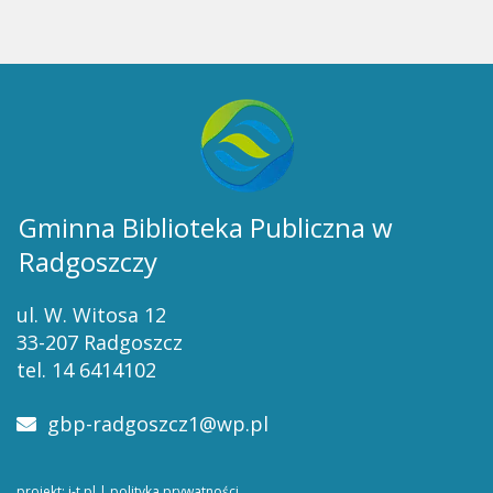
Gminna Biblioteka Publiczna w
Radgoszczy
ul. W. Witosa 12
33-207 Radgoszcz
tel. 14 6414102
gbp-radgoszcz1@wp.pl
projekt: i-t.pl
|
polityka prywatności