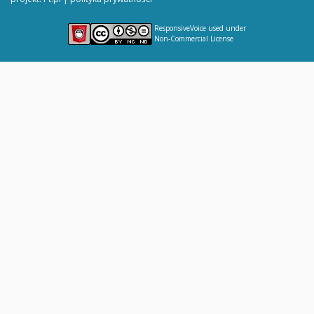
ResponsiveVoice
used under
Non-Commercial License