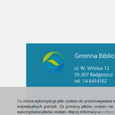
Gminna Biblio
ul. W. Witosa 12
33-207 Radgoszcz
tel. 14 6414102
projekt: i-t.pl
|
polityka prywatności
Ta strona wykorzystuje pliki cookies do przechowywania 
indywidualnych potrzeb. Za pomocą plików cookies ni
ResponsiveVoice
used under
Non-Commercial License
wykorzystania plików cookies. Więcej informacji w
polityc