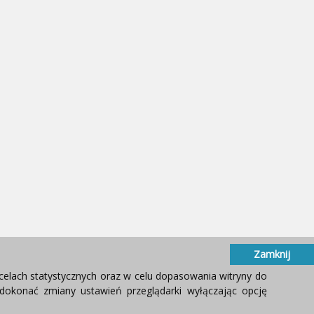
Zamknij
celach statystycznych oraz w celu dopasowania witryny do
okonać zmiany ustawień przeglądarki wyłączając opcję