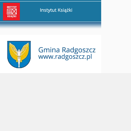
rzejdź na stronę Instytut Książki
rzejdź na stronę Gmina Radgoszcz