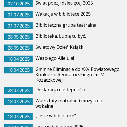
Świat poezji dziecięcej 2025
02.10.2025
Wakacje w bibliotece 2025
01.07.2025
Biblioteczna grupa teatralna
01.07.2025
Biblioteka. Lubię tu być.
28.05.2025
Światowy Dzień Książki
28.05.2025
Wesołego Alleluja!
18.04.2025
Gminne Eliminacje do XXV Powiatowego
18.04.2025
Konkursu Recytatorskiego im. M.
Kozaczkowej
Deklaracja dostępności.
28.03.2025
Warsztaty teatralne i muzyczno -
18.03.2025
wokalne
„Ferie w bibliotece”
18.03.2025
Ferie w bibliotece 2025.