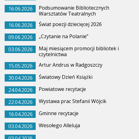
Podsumowanie Bibliotecznych
16.06.2026
Warsztatów Teatralnych
Świat poezji dziecięcej 2026
16.06.2026
„Czytanie na Polanie”
09.06.2026
Maj miesiącem promocji bibliotek i
03.06.2026
czytelnictwa
Artur Andrus w Radgoszczy
15.05.2026
Światowy Dzień Książki
30.04.2026
Powiatowe recytacje
24.04.2026
Wystawa prac Stefanii Wójcik
22.04.2026
Gminne recytacje
16.04.2026
Wesołego Alleluja
03.04.2026
03.04.2026