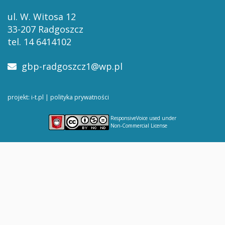
ul. W. Witosa 12
33-207 Radgoszcz
tel. 14 6414102
gbp-radgoszcz1@wp.pl
projekt: i-t.pl
|
polityka prywatności
ResponsiveVoice
used under
Non-Commercial License