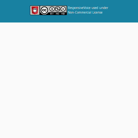
ResponsiveVoice
used under
Non-Commercial License