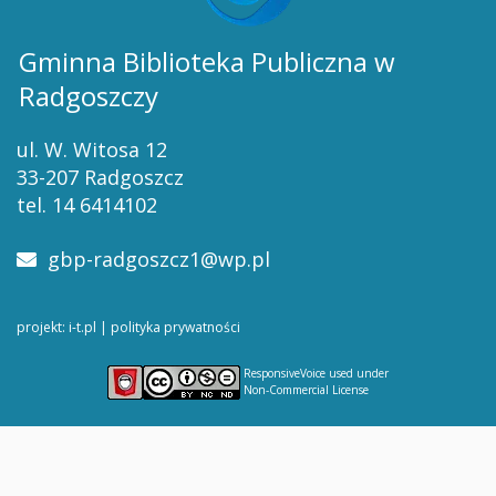
Gminna Biblioteka Publiczna w
Radgoszczy
ul. W. Witosa 12
33-207 Radgoszcz
tel. 14 6414102
gbp-radgoszcz1@wp.pl
projekt: i-t.pl
|
polityka prywatności
ResponsiveVoice
used under
Non-Commercial License